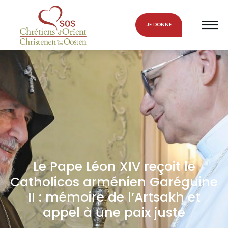
JE DONNE
Le Pape Léon XIV reçoit le
Catholicos arménien Garéguine
II : mémoire de l’Artsakh et
appel à une paix juste