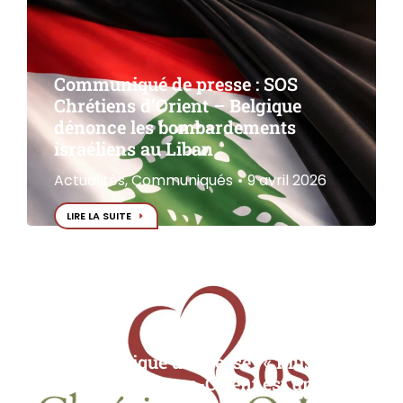
Communiqué de presse : SOS
Chrétiens d’Orient – Belgique
dénonce les bombardements
israéliens au Liban
Actualités
,
Communiqués
9 avril 2026
LIRE LA SUITE
Communiqué de presse : « Plus que
jamais, le Moyen-Orient est une