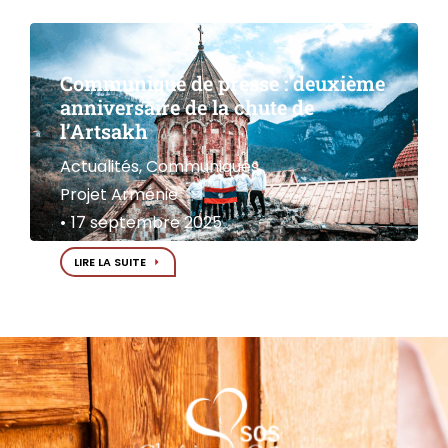
Communiqué de presse : deuxième
anniversaire de la chute de
l’Artsakh
Actualités
,
Communiqués
,
Projet Arménie
17 septembre 2025
LIRE LA SUITE