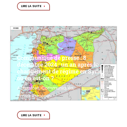
LIRE LA SUITE
Communiqué de presse : 8
décembre 2024 : un an après le
changement de régime en Syrie,
où en est-on ?
Actualités
,
Communiqués
,
Projet Arménie
8 décembre 2025
LIRE LA SUITE