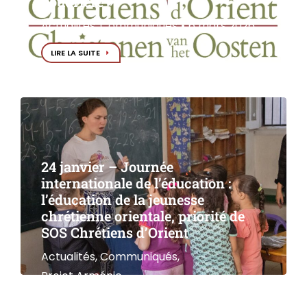
poudrière »
Actualités
,
Communiqués
6 mars 2026
LIRE LA SUITE
24 janvier – Journée
internationale de l’éducation :
l’éducation de la jeunesse
chrétienne orientale, priorité de
SOS Chrétiens d’Orient
Actualités
,
Communiqués
,
Projet Arménie
24 janvier 2026