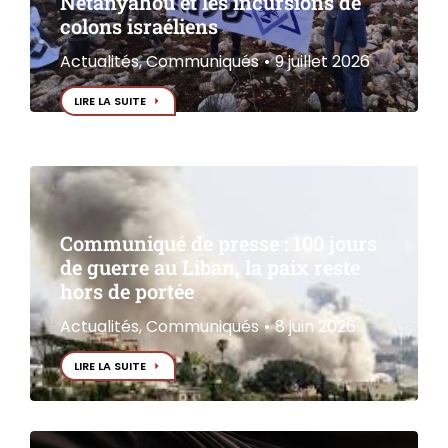
Netanyahou et les incursions de
colons israéliens
Actualités
,
Communiqués
9 juillet 2026
LIRE LA SUITE
Communiqué de presse : 100 jours
de guerre au Liban, la paix reste
hors de portée
Actualités
,
Communiqués
8 juin 2026
LIRE LA SUITE